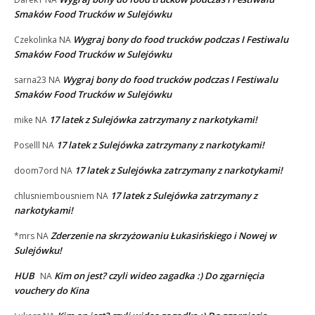
Smaków Food Trucków w Sulejówku
Wygraj bony do food trucków podczas I Festiwalu
Czekolinka
NA
Smaków Food Trucków w Sulejówku
Wygraj bony do food trucków podczas I Festiwalu
sarna23
NA
Smaków Food Trucków w Sulejówku
17 latek z Sulejówka zatrzymany z narkotykami!
mike
NA
17 latek z Sulejówka zatrzymany z narkotykami!
Poselll
NA
17 latek z Sulejówka zatrzymany z narkotykami!
doom7ord
NA
17 latek z Sulejówka zatrzymany z
chlusniembousniem
NA
narkotykami!
Zderzenie na skrzyżowaniu Łukasińskiego i Nowej w
*mrs
NA
Sulejówku!
HUB
Kim on jest? czyli wideo zagadka :) Do zgarnięcia
NA
vouchery do Kina