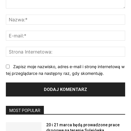
Komentarz:
Na
E-
mai
St
Int
Zapisz moje nazwisko, adres e-mail i stronę internetową w
tej przeglądarce na następny raz, gdy skomentuję.
MOST POPULAR
20 i 21 marca będą prowadzone prace
drogowe na terenie Sulejówka