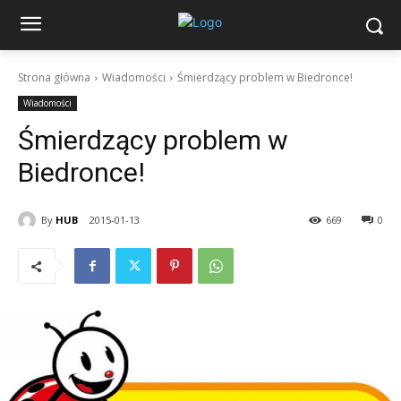
Strona główna
Wiadomości
Śmierdzący problem w Biedronce!
Wiadomości
Śmierdzący problem w
Biedronce!
By
HUB
2015-01-13
669
0