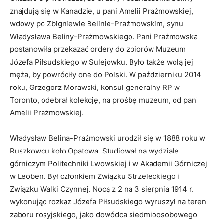
znajdują się w Kanadzie, u pani Amelii Prażmowskiej,
wdowy po Zbigniewie Belinie-Prażmowskim, synu
Władysława Beliny-Prażmowskiego. Pani Prażmowska
postanowiła przekazać ordery do zbiorów Muzeum
Józefa Piłsudskiego w Sulejówku. Było także wolą jej
męża, by powróciły one do Polski. W październiku 2014
roku, Grzegorz Morawski, konsul generalny RP w
Toronto, odebrał kolekcję, na prośbę muzeum, od pani
Amelii Prażmowskiej.
Władysław Belina-Prażmowski urodził się w 1888 roku w
Ruszkowcu koło Opatowa. Studiował na wydziale
górniczym Politechniki Lwowskiej i w Akademii Górniczej
w Leoben. Był członkiem Związku Strzeleckiego i
Związku Walki Czynnej. Nocą z 2 na 3 sierpnia 1914 r.
wykonując rozkaz Józefa Piłsudskiego wyruszył na teren
zaboru rosyjskiego, jako dowódca siedmioosobowego