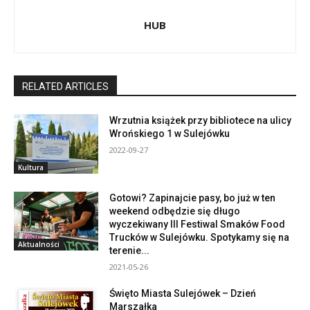
HUB
RELATED ARTICLES
Wrzutnia książek przy bibliotece na ulicy
Wrońskiego 1 w Sulejówku
2022-09-27
Kultura
Gotowi? Zapinajcie pasy, bo już w ten
weekend odbędzie się długo
wyczekiwany III Festiwal Smaków Food
Trucków w Sulejówku. Spotykamy się na
Aktualności
terenie...
2021-05-26
Święto Miasta Sulejówek – Dzień
Marszałka