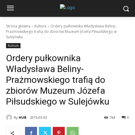
Strona główna
Kultura
Ordery pułkownika Władysława Beliny-
Prażmowskiego trafią do zbiorów Muzeum Józefa Piłsudskiego w
Sulejówku
Kultura
Ordery pułkownika
Władysława Beliny-
Prażmowskiego trafią do
zbiorów Muzeum Józefa
Piłsudskiego w Sulejówku
By
HUB
2015-03-03
764
0