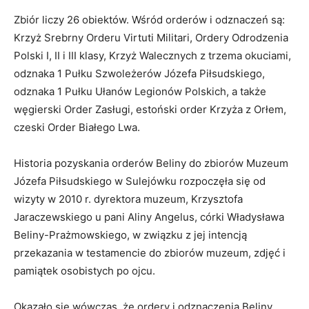
Zbiór liczy 26 obiektów. Wśród orderów i odznaczeń są:
Krzyż Srebrny Orderu Virtuti Militari, Ordery Odrodzenia
Polski I, II i III klasy, Krzyż Walecznych z trzema okuciami,
odznaka 1 Pułku Szwoleżerów Józefa Piłsudskiego,
odznaka 1 Pułku Ułanów Legionów Polskich, a także
węgierski Order Zasługi, estoński order Krzyża z Orłem,
czeski Order Białego Lwa.
Historia pozyskania orderów Beliny do zbiorów Muzeum
Józefa Piłsudskiego w Sulejówku rozpoczęła się od
wizyty w 2010 r. dyrektora muzeum, Krzysztofa
Jaraczewskiego u pani Aliny Angelus, córki Władysława
Beliny-Prażmowskiego, w związku z jej intencją
przekazania w testamencie do zbiorów muzeum, zdjęć i
pamiątek osobistych po ojcu.
Okazało się wówczas, że ordery i odznaczenia Beliny