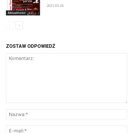
2021-05-26
Aktualności
ZOSTAW ODPOWIEDŹ
Komentarz:
Na
E-