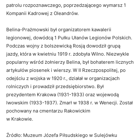
patrolu rozpoznawczego, poprzedzającego wymarsz 1
Kompanii Kadrowej z Oleandrów.
Belina-Prażmowski był organizatorem kawalerii
legionowej, dowódcą 1 Pułku Ułanów Legionów Polskich.
Podczas wojny z bolszewicką Rosją dowodził grupą
jazdy, która w kwietniu 1919 r. zdobyła Wilno. Niezwykle
popularny wśród żołnierzy Belina, był bohaterem licznych
artykułów piosenek i wierszy. W II Rzeczpospolitej, po
odejściu z wojska w 1920 r., działał w organizacjach
rolniczych i prowadził przedsiębiorstwo. Był
prezydentem Krakowa (1931-1933) oraz wojewodą
lwowskim (1933-1937). Zmarł w 1938 r. w Wenecji. Został
pochowany na cmentarzu Rakowickim
w Krakowie.
Źródło: Muzeum Józefa Piłsudskiego w Sulejówku