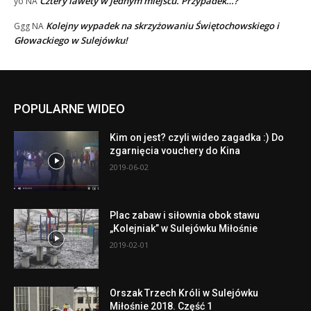
Cztery lawety w jednym miejscu. Przypadek…?
yo
NA
Kolejny wypadek na skrzyżowaniu Świętochowskiego i
Ggg
NA
Głowackiego w Sulejówku!
POPULARNE WIDEO
Kim on jest? czyli wideo zagadka :) Do
zgarnięcia vouchery do Kina
2019-06-02
Plac zabaw i siłownia obok stawu
„Kolejniak” w Sulejówku Miłośnie
2019-02-01
Orszak Trzech Króli w Sulejówku
Miłośnie 2018. Część 1