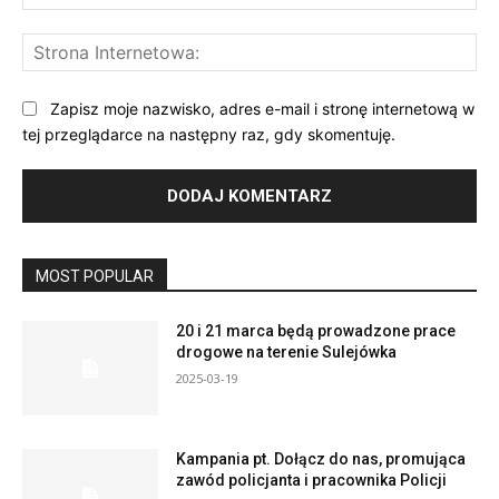
mai
St
Int
Zapisz moje nazwisko, adres e-mail i stronę internetową w
tej przeglądarce na następny raz, gdy skomentuję.
MOST POPULAR
20 i 21 marca będą prowadzone prace
drogowe na terenie Sulejówka
2025-03-19
Kampania pt. Dołącz do nas, promująca
zawód policjanta i pracownika Policji