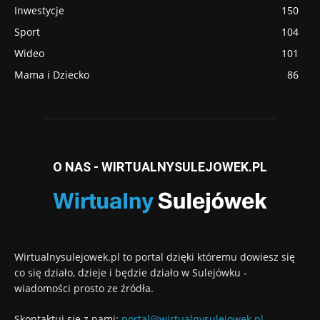
Inwestycje
150
Sport
104
Wideo
101
Mama i Dziecko
86
O NAS - WIRTUALNYSULEJOWEK.PL
Wirtualnysulejowek.pl to portal dzięki któremu dowiesz się
co się działo, dzieje i będzie działo w Sulejówku -
wiadomości prosto ze źródła.
Skontaktuj się z nami:
portal@wirtualnysulejowek.pl