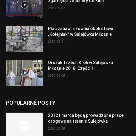
zgarnięcia vouchery do Kina
2019-06-02
Plac zabaw i siłownia obok stawu
„Kolejniak” w Sulejówku Miłośnie
2019-02-01
Orszak Trzech Króli w Sulejówku
Miłośnie 2018. Część 1
2019-01-06
POPULARNE POSTY
20 i 21 marca będą prowadzone prace
drogowe na terenie Sulejówka
2025-03-19