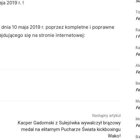
S
a 2019 r. !
T
Fe
 dnia 10 maja 2019 r. poprzez kompletne i poprawne
Ra
dującego się na stronie internetowej:
I 
Ra
Fe
Al
Fe
Be
Fe
Ma
Fe
Następny artykuł
Mo
Kacper Gadomski z Sulejówka wywalczył brązowy
Fe
medal na elitarnym Pucharze Świata kickboxingu
Wako!
Ba