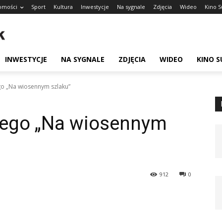
omości
Sport
Kultura
Inwestycje
Na sygnale
Zdjęcia
Wideo
Kino 
INWESTYCJE
NA SYGNALE
ZDJĘCIA
WIDEO
KINO 
o „Na wiosennym szlaku”
wego „Na wiosennym
912
0