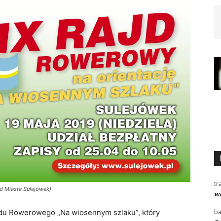
tr
d Miasta Sulejówek)
wd
ba
ajdu Rowerowego „Na wiosennym szlaku”, który