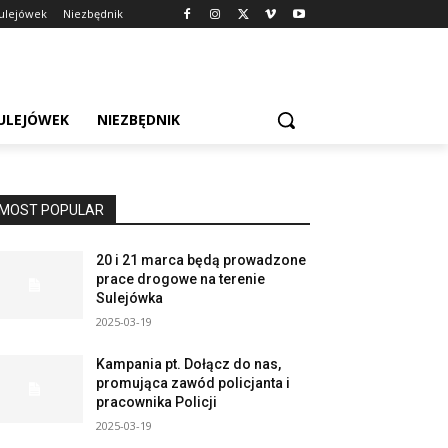
Sulejówek
Niezbędnik
SULEJÓWEK
NIEZBĘDNIK
MOST POPULAR
20 i 21 marca będą prowadzone
prace drogowe na terenie
Sulejówka
2025-03-19
Kampania pt. Dołącz do nas,
promująca zawód policjanta i
pracownika Policji
2025-03-19