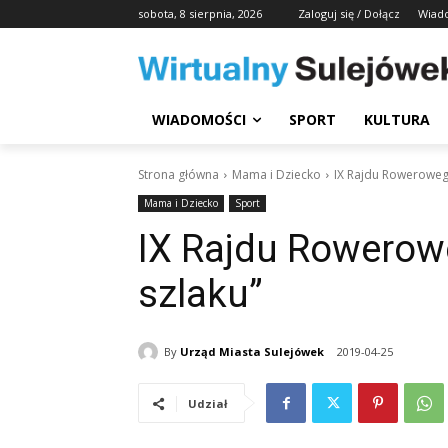
sobota, 8 sierpnia, 2026
Zaloguj się / Dołącz
Wiad
WIADOMOŚCI
SPORT
KULTURA
Strona główna
Mama i Dziecko
IX Rajdu Roweroweg
Mama i Dziecko
Sport
IX Rajdu Rowero
szlaku”
By
Urząd Miasta Sulejówek
2019-04-25
Udział