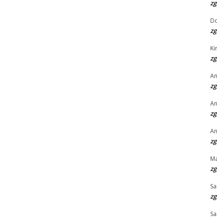
zg
D
zg
Ki
zg
An
zg
An
zg
An
zg
Ma
zg
Sa
zg
Sa