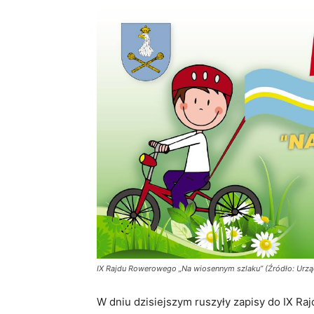
IX Rajdu Rowerowego „Na wiosennym szlaku” (Źródło: Urzą
W dniu dzisiejszym ruszyły zapisy do IX R