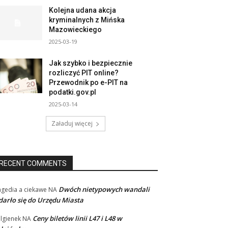
Kolejna udana akcja
kryminalnych z Mińska
Mazowieckiego
2025-03-19
Jak szybko i bezpiecznie
rozliczyć PIT online?
Przewodnik po e-PIT na
podatki.gov.pl
2025-03-14
Załaduj więcej
RECENT COMMENTS
Dwóch nietypowych wandali
agedia a ciekawe
NA
arło się do Urzędu Miasta
Ceny biletów linii L47 i L48 w
lgienek
NA