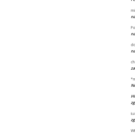
mi
na
Po
na
d
na
ch
za
*
No
H
zg
Łu
zg
W