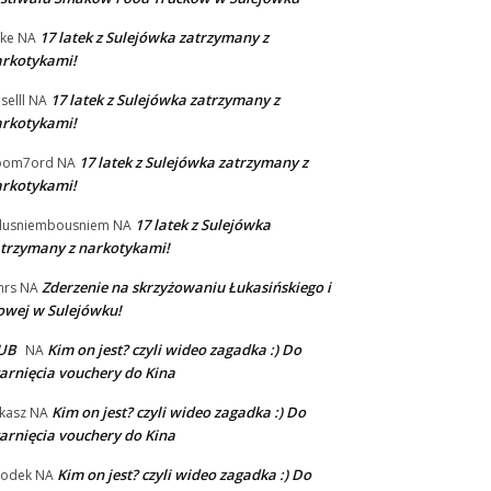
17 latek z Sulejówka zatrzymany z
ke
NA
rkotykami!
17 latek z Sulejówka zatrzymany z
selll
NA
rkotykami!
17 latek z Sulejówka zatrzymany z
oom7ord
NA
rkotykami!
17 latek z Sulejówka
lusniembousniem
NA
trzymany z narkotykami!
Zderzenie na skrzyżowaniu Łukasińskiego i
mrs
NA
wej w Sulejówku!
UB
Kim on jest? czyli wideo zagadka :) Do
NA
arnięcia vouchery do Kina
Kim on jest? czyli wideo zagadka :) Do
kasz
NA
arnięcia vouchery do Kina
Kim on jest? czyli wideo zagadka :) Do
łodek
NA