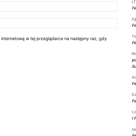
LT
E-
Fe
mail:*
A
Strona
Fe
Interneto
T
ę internetową w tej przeglądarce na następny raz, gdy
Fe
Ma
po
S
A
Fe
Da
Fe
Cz
I 
sa
Fe