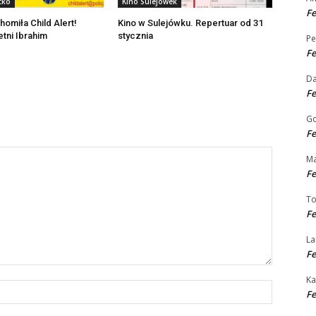
cko
Kino Sulejówek
Fe
homiła Child Alert!
Kino w Sulejówku. Repertuar od 31
etni Ibrahim
stycznia
Pe
Fe
D
Fe
Go
Fe
Ma
Fe
T
Fe
La
Fe
Ka
Nazwa:*
Fe