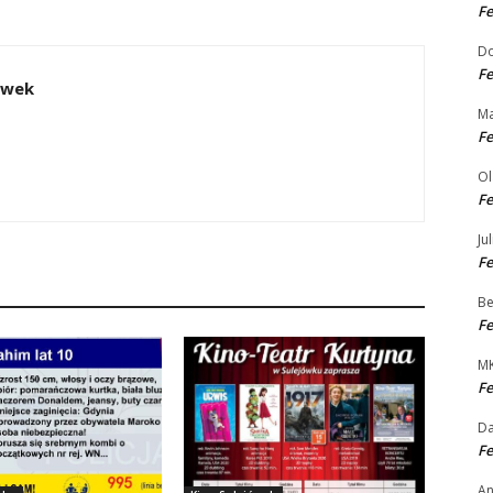
Fe
Do
Fe
ówek
Ma
Fe
Ol
Fe
Jul
Fe
Be
Fe
M
Fe
Da
Fe
An