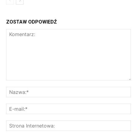
ZOSTAW ODPOWIEDŹ
Komentarz:
Na
E-
mai
St
Int