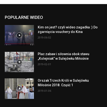
POPULARNE WIDEO
Kim on jest? czyli wideo zagadka :) Do
zgarnięcia vouchery do Kina
2019-06-02
Plac zabaw i siłownia obok stawu
„Kolejniak” w Sulejówku Miłośnie
2019-02-01
Orszak Trzech Króli w Sulejówku
Miłośnie 2018. Część 1
2019-01-06