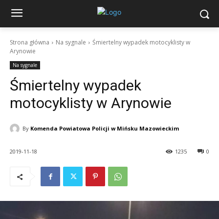
Strona główna
Na sygnale
Śmiertelny wypadek motocyklisty w
Arynowie
Na sygnale
Śmiertelny wypadek
motocyklisty w Arynowie
By
Komenda Powiatowa Policji w Mińsku Mazowieckim
2019-11-18
1235
0