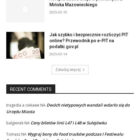
Mińska Mazowieckiego
2025-03-19
Jak szybko i bezpiecznie rozliczyć PIT
online? Przewodnik po e-PIT na
podatki.gov.pl
2025-03-14
Załaduj więcej
RECENT COMMENTS
Dwóch nietypowych wandali wdarło się do
tragedia a ciekawe
NA
Urzędu Miasta
Ceny biletów linii L47 i L48 w Sulejówku
balgienek
NA
Wygraj bony do food trucków podczas I Festiwalu
Tomasz
NA