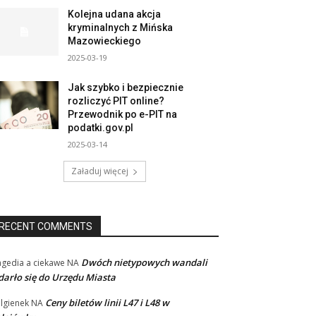
Kolejna udana akcja
kryminalnych z Mińska
Mazowieckiego
2025-03-19
Jak szybko i bezpiecznie
rozliczyć PIT online?
Przewodnik po e-PIT na
podatki.gov.pl
2025-03-14
Załaduj więcej
RECENT COMMENTS
Dwóch nietypowych wandali
agedia a ciekawe
NA
arło się do Urzędu Miasta
Ceny biletów linii L47 i L48 w
lgienek
NA