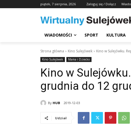
piątek, 7 sierpnia, 2026
Zaloguj się / Dołącz
Wiado
WIADOMOŚCI
SPORT
KULTURA
Strona główna
Kino Sulejówek
Kino w Sulejówku. Re
Kino Sulejówek
Mama i Dziecko
Kino w Sulejówku.
grudnia do 12 gru
By
HUB
2019-12-03
Udział