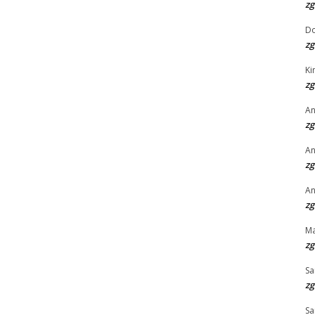
zg
D
zg
Ki
zg
An
zg
An
zg
An
zg
Ma
zg
Sa
zg
Sa