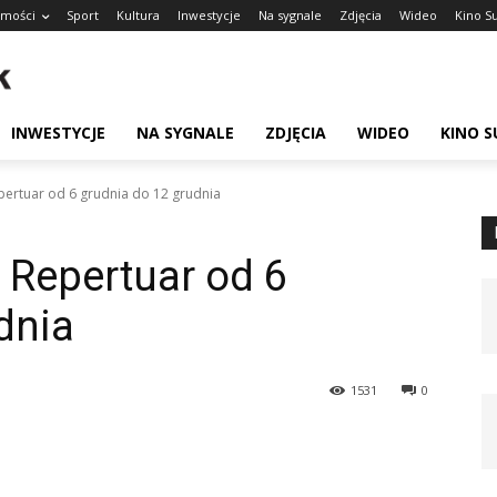
mości
Sport
Kultura
Inwestycje
Na sygnale
Zdjęcia
Wideo
Kino S
INWESTYCJE
NA SYGNALE
ZDJĘCIA
WIDEO
KINO 
pertuar od 6 grudnia do 12 grudnia
 Repertuar od 6
dnia
1531
0