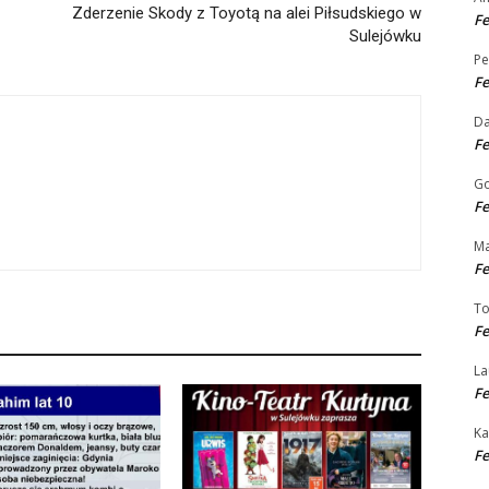
Zderzenie Skody z Toyotą na alei Piłsudskiego w
Fe
Sulejówku
Pe
Fe
D
Fe
Go
Fe
Ma
Fe
T
Fe
La
Fe
Ka
Fe