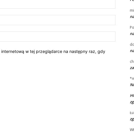
Nazwa:*
mi
na
E-
mail:*
Po
na
Strona
Interneto
d
na
ę internetową w tej przeglądarce na następny raz, gdy
ch
za
*
No
H
zg
Łu
zg
W