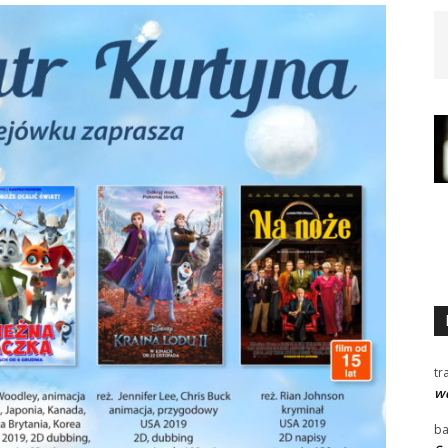
tr
wd
ba