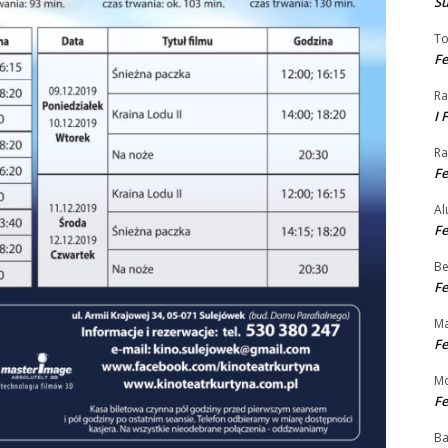
S
T
Fe
Ra
I 
Ra
Fe
Al
Fe
Be
Fe
Ma
Fe
Mo
Fe
Ba