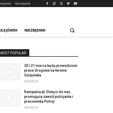
ulejówek
Niezbędnik
SULEJÓWEK
NIEZBĘDNIK
MOST POPULAR
20 i 21 marca będą prowadzone
prace drogowe na terenie
Sulejówka
2025-03-19
Kampania pt. Dołącz do nas,
promująca zawód policjanta i
pracownika Policji
2025-03-19