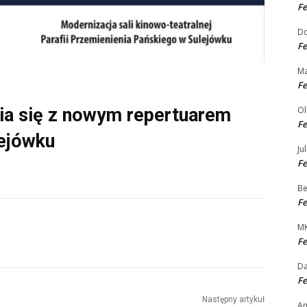
Fe
Do
Fe
Ma
Fe
Ol
ia się z nowym repertuarem
Fe
lejówku
Jul
Fe
Be
Fe
M
Fe
Da
Fe
Następny artykuł
An