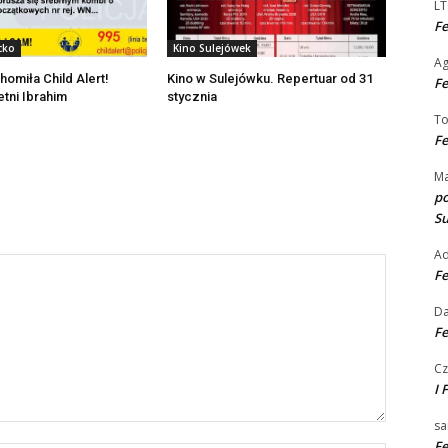
LT
Fe
cko
Kino Sulejówek
A
homiła Child Alert!
Kino w Sulejówku. Repertuar od 31
Fe
etni Ibrahim
stycznia
T
Fe
Ma
po
S
A
Fe
Da
Fe
Cz
I 
sa
Fe