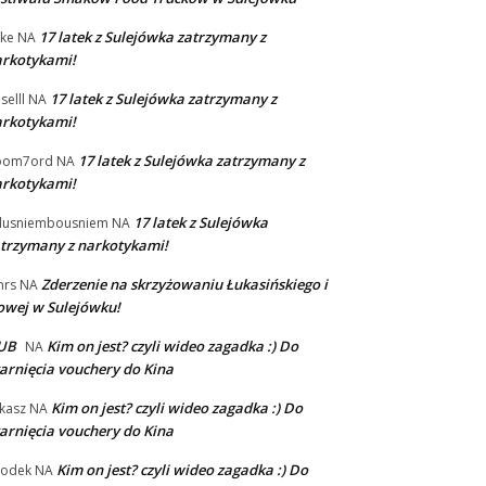
17 latek z Sulejówka zatrzymany z
ke
NA
rkotykami!
17 latek z Sulejówka zatrzymany z
selll
NA
rkotykami!
wa:
17 latek z Sulejówka zatrzymany z
oom7ord
NA
rkotykami!
17 latek z Sulejówka
lusniembousniem
NA
trzymany z narkotykami!
Zderzenie na skrzyżowaniu Łukasińskiego i
mrs
NA
wej w Sulejówku!
UB
Kim on jest? czyli wideo zagadka :) Do
NA
arnięcia vouchery do Kina
Kim on jest? czyli wideo zagadka :) Do
kasz
NA
arnięcia vouchery do Kina
Kim on jest? czyli wideo zagadka :) Do
łodek
NA