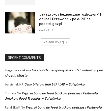
Jak szybko i bezpiecznie rozliczyć PIT
online? Przewodnik po e-PIT na
podatki.gov.pl
2025-03-14
Załaduj więcej
RECENT COMMENTS
Dwóch nietypowych wandali wdarło się do
tragedia a ciekawe
NA
Urzędu Miasta
Ceny biletów linii L47 i L48 w Sulejówku
balgienek
NA
Wygraj bony do food trucków podczas I Festiwalu
Tomasz
NA
Smaków Food Trucków w Sulejówku
Wygraj bony do food trucków podczas I Festiwalu
Rafał SLWK
NA