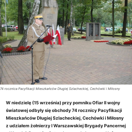
74 rocznica Pacyfikacji Mieszkańców Długiej Szlacheckiej, Cechówki i Miłosny
W niedzielę (15 września) przy pomniku Ofiar II wojny
światowej odbyły się obchody 74 rocznicy Pacyfikacji
Mieszkańców Długiej Szlacheckiej, Cechówki i Miłosny
z udziałem żołnierzy I Warszawskiej Brygady Pancernej