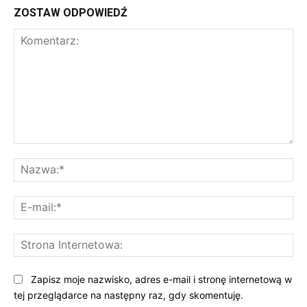
ZOSTAW ODPOWIEDŹ
Komentarz:
Na
E-
mai
St
Int
Zapisz moje nazwisko, adres e-mail i stronę internetową w
tej przeglądarce na następny raz, gdy skomentuję.