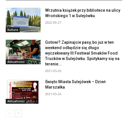
Wrzutnia książek przy bibliotece na ulicy
Wrońskiego 1 w Sulejówku
2022-09-27
Kultura
Gotowi? Zapinajcie pasy, bo już w ten
weekend odbędzie się długo
wyczekiwany III Festiwal Smaków Food
Trucków w Sulejówku. Spotykamy się na
Aktualności
terenie...
2021-05-26
Święto Miasta Sulejówek – Dzień
Marszałka
2021-05-26
Aktualności