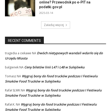
online? Przewodnik po e-PIT na
podatki.gov.pl
2025-03-14
Załaduj więcej
RECENT COMMENTS
Dwóch nietypowych wandali wdarło się do
tragedia a ciekawe
NA
Urzędu Miasta
Ceny biletów linii L47 i L48 w Sulejówku
balgienek
NA
Wygraj bony do food trucków podczas I Festiwalu
Tomasz
NA
Smaków Food Trucków w Sulejówku
Wygraj bony do food trucków podczas I Festiwalu
Rafał SLWK
NA
Smaków Food Trucków w Sulejówku
Wygraj bony do food trucków podczas I Festiwalu
Rafał.K.
NA
Smaków Food Trucków w Sulejówku