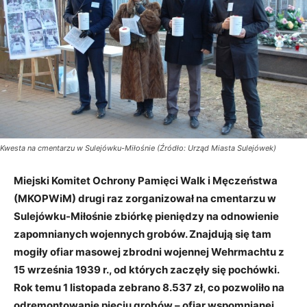
Kwesta na cmentarzu w Sulejówku-Miłośnie (Źródło: Urząd Miasta Sulejówek)
Miejski Komitet Ochrony Pamięci Walk i Męczeństwa
(MKOPWiM) drugi raz zorganizował na cmentarzu w
Sulejówku-Miłośnie zbiórkę pieniędzy na odnowienie
zapomnianych wojennych grobów. Znajdują się tam
mogiły ofiar masowej zbrodni wojennej Wehrmachtu z
15 września 1939 r., od których zaczęły się pochówki.
Rok temu 1 listopada zebrano 8.537 zł, co pozwoliło na
odremontowanie pięciu grobów – ofiar wspomnianej