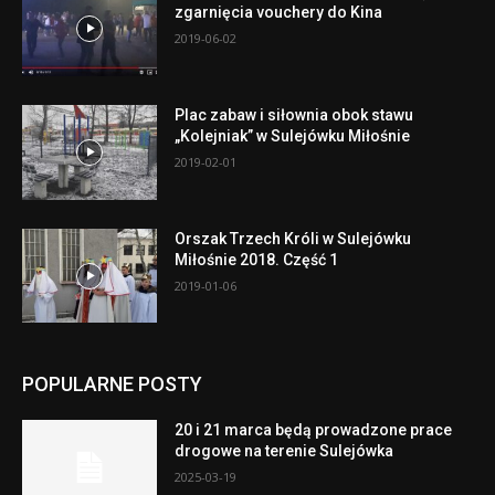
zgarnięcia vouchery do Kina
2019-06-02
Plac zabaw i siłownia obok stawu
„Kolejniak” w Sulejówku Miłośnie
2019-02-01
Orszak Trzech Króli w Sulejówku
Miłośnie 2018. Część 1
2019-01-06
POPULARNE POSTY
20 i 21 marca będą prowadzone prace
drogowe na terenie Sulejówka
2025-03-19