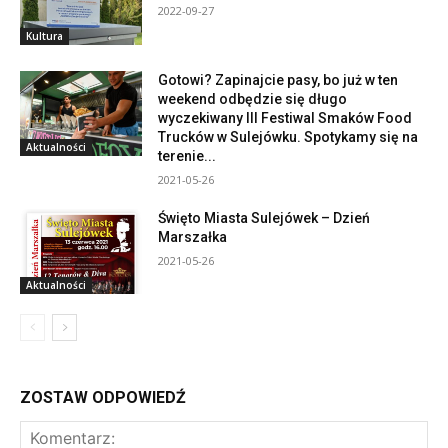
2022-09-27
Kultura
Gotowi? Zapinajcie pasy, bo już w ten
weekend odbędzie się długo
wyczekiwany III Festiwal Smaków Food
Trucków w Sulejówku. Spotykamy się na
Aktualności
terenie...
2021-05-26
Święto Miasta Sulejówek – Dzień
Marszałka
2021-05-26
Aktualności
ZOSTAW ODPOWIEDŹ