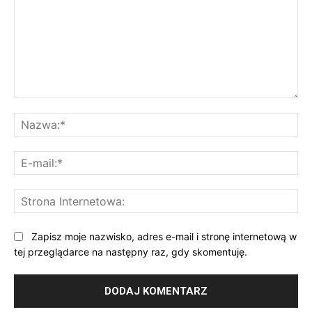
Komentarz:
Na
E-
mai
St
Int
Zapisz moje nazwisko, adres e-mail i stronę internetową w
tej przeglądarce na następny raz, gdy skomentuję.