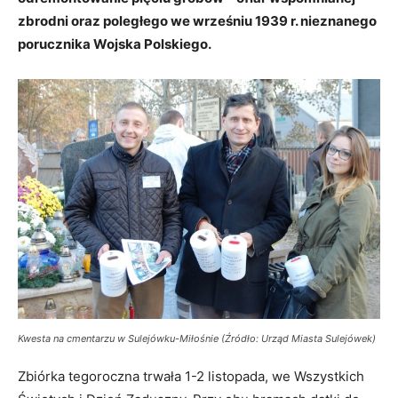
zbrodni oraz poległego we wrześniu 1939 r. nieznanego
porucznika Wojska Polskiego.
Kwesta na cmentarzu w Sulejówku-Miłośnie (Źródło: Urząd Miasta Sulejówek)
Zbiórka tegoroczna trwała 1-2 listopada, we Wszystkich