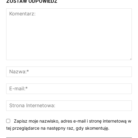
ZOSTAW ODPOWIEDŹ
Komentarz:
Na
E-
mai
St
Int
Zapisz moje nazwisko, adres e-mail i stronę internetową w
tej przeglądarce na następny raz, gdy skomentuję.