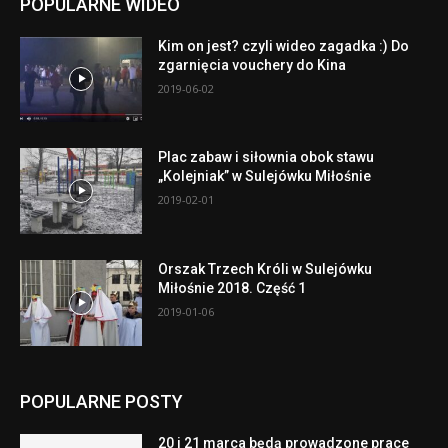
POPULARNE WIDEO
Kim on jest? czyli wideo zagadka :) Do
zgarnięcia vouchery do Kina
2019-06-02
Plac zabaw i siłownia obok stawu
„Kolejniak” w Sulejówku Miłośnie
2019-02-01
Orszak Trzech Króli w Sulejówku
Miłośnie 2018. Część 1
2019-01-06
POPULARNE POSTY
20 i 21 marca będą prowadzone prace