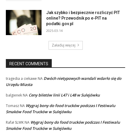
Jak szybko i bezpiecznie rozliczyć PIT
online? Przewodnik po e-PIT na
podatki.gov.pl
2025-03-14
Załaduj więcej
RECENT COMMENTS
Dwóch nietypowych wandali wdarło się do
tragedia a ciekawe
NA
Urzędu Miasta
Ceny biletów linii L47 i L48 w Sulejówku
balgienek
NA
Wygraj bony do food trucków podczas I Festiwalu
Tomasz
NA
Smaków Food Trucków w Sulejówku
Wygraj bony do food trucków podczas I Festiwalu
Rafał SLWK
NA
Smaków Food Trucków w Sulejówku